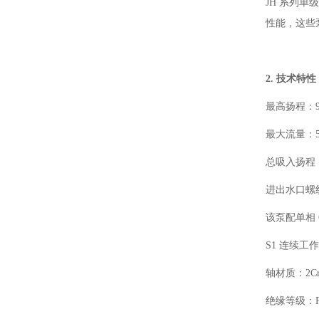
JH 系列
性能，这些
2. 技术特性
最高扬程：95
最大流量：55
总吸入扬程
进出水口螺
该泵配单相 
S1 连续工
轴材质：2Cr
绝缘等级：