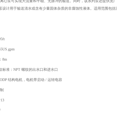
单级离心泵可实现大流量和平稳、无脉冲的输送。同时，
该系列泵还提供宽广
泵设计用于输送清水或含有少量固体
杂质的非腐蚀性液体。适用范围包括
ft
US.gpm
：8m
纹标准：NPT 螺纹的出水口和进水口
ODP 结构电机，电机带启动 / 运转电容
作制
13
F