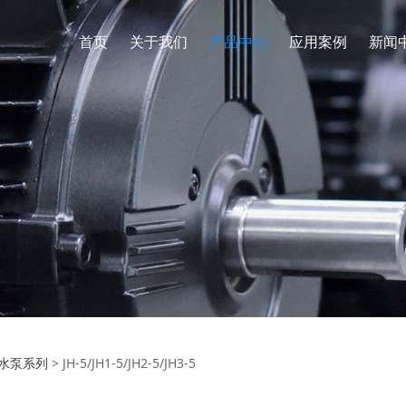
首页
关于我们
产品中心
应用案例
新闻
/JH1-5/JH2-5/JH3-5
水泵系列
>
JH-5/JH1-5/JH2-5/JH3-5