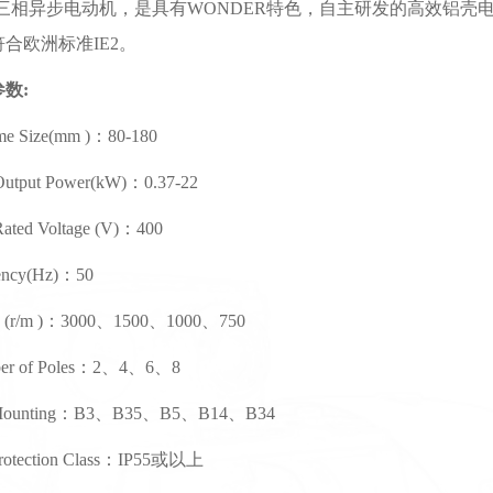
列三相异步电动机，是具有WONDER特色，自主研发的高效铝壳
合欧洲标准IE2。
数:
 Size(mm )：80-180
put Power(kW)
：
0.37-22
d Voltage (V)
：
400
ncy(Hz)
：
50
(r/m )
：
3000、1500、1000、750
 of Poles
：
2、4、6、8
nting
：
B3、B35、B5、B14、B34
ction Class
：
IP55或以上