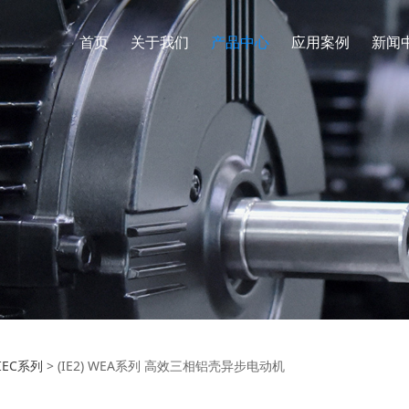
首页
关于我们
产品中心
应用案例
新闻
E2) WEA系列 高效三相
IEC系列
>
(IE2) WEA系列 高效三相铝壳异步电动机